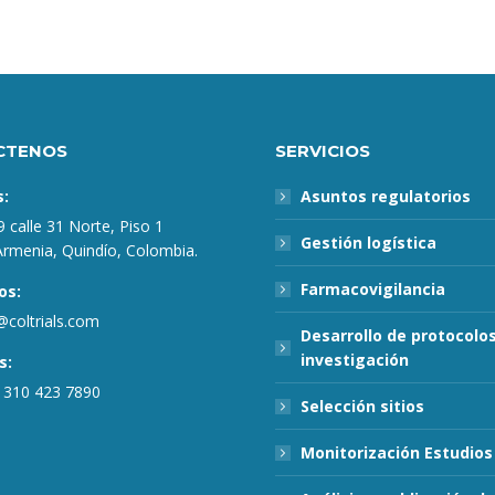
CTENOS
SERVICIOS
s:
Asuntos regulatorios
9 calle 31 Norte, Piso 1
Gestión logística
Armenia, Quindío, Colombia.
Farmacovigilancia
os:
coltrials.com
Desarrollo de protocolo
investigación
s:
 310 423 7890
Selección sitios
Monitorización Estudios 